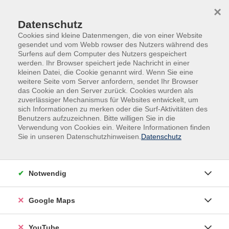
Skip to main content
Skip to page footer
×
0
0
Datenschutz
Cookies sind kleine Datenmengen, die von einer Website
gesendet und vom Webb rowser des Nutzers während des
Surfens auf dem Computer des Nutzers gespeichert
werden. Ihr Browser speichert jede Nachricht in einer
kleinen Datei, die Cookie genannt wird. Wenn Sie eine
weitere Seite vom Server anfordern, sendet Ihr Browser
das Cookie an den Server zurück. Cookies wurden als
zuverlässiger Mechanismus für Websites entwickelt, um
sich Informationen zu merken oder die Surf-Aktivitäten des
Spezial
Seniorinnen und Senioren
Benutzers aufzuzeichnen. Bitte willigen Sie in die
Verwendung von Cookies ein. Weitere Informationen finden
Seniorinnen und Senioren
Sie in unseren Datenschutzhinweisen.
Datenschutz
Filter
Notwendig
Wochentage
Google Maps
Tageszeiten
YouTube