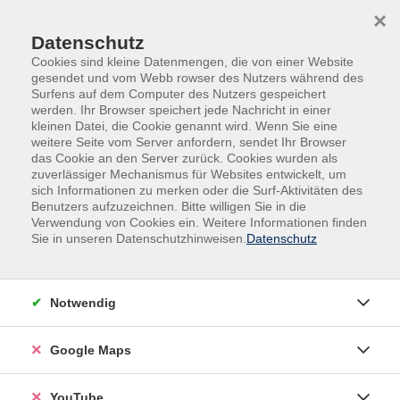
Skip to main content
Skip to page footer
×
0
0
Datenschutz
Cookies sind kleine Datenmengen, die von einer Website
gesendet und vom Webb rowser des Nutzers während des
Surfens auf dem Computer des Nutzers gespeichert
werden. Ihr Browser speichert jede Nachricht in einer
kleinen Datei, die Cookie genannt wird. Wenn Sie eine
weitere Seite vom Server anfordern, sendet Ihr Browser
das Cookie an den Server zurück. Cookies wurden als
ABC-Cafe - Alphabetisierungsangebot
zuverlässiger Mechanismus für Websites entwickelt, um
sich Informationen zu merken oder die Surf-Aktivitäten des
in Bad Hersfeld
Benutzers aufzuzeichnen. Bitte willigen Sie in die
Verwendung von Cookies ein. Weitere Informationen finden
Viele Menschen haben Schwierigkeiten beim Lesen und
Sie in unseren Datenschutzhinweisen.
Datenschutz
Schreiben – das betrifft in Deutschland rund 6,2 Millionen
Erwachsene. Das erschwert nicht nur den Alltag, sondern
auch berufliche Chancen und die Teilnahme am
Notwendig
gesellschaftlichen Leben.
Google Maps
Im
ABC-Café
bieten wir gemeinsam mit der Kreisstadt Bad
Hersfeld
kostenfreie Alphabetisierungskurse
an. Die
YouTube