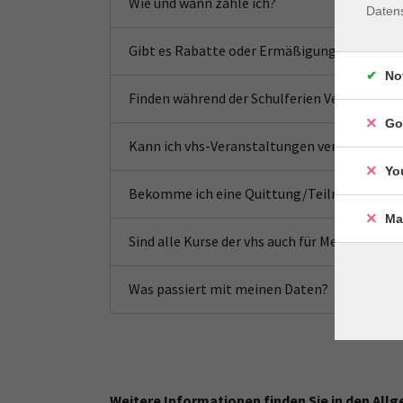
Wie und wann zahle ich?
Daten
Gibt es Rabatte oder Ermäßigungen?
No
Finden während der Schulferien Veranstaltu
Go
Kann ich vhs-Veranstaltungen verschenken?
Yo
Bekomme ich eine Quittung/Teilnahmebesc
Ma
Sind alle Kurse der vhs auch für Menschen m
Was passiert mit meinen Daten?
Weitere Informationen finden Sie in den Allg