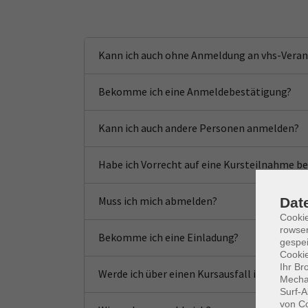
Kann ich auch ohne Anmeldung an vhs-Vera
Bekomme ich eine Anmeldebestätigung?
Kann ich auch andere Personen anmelden?
Habe ich Vorrecht auf eine Kursteilnahme be
Muss ich mich abmelden?
Dat
Cooki
rowse
Bekomme ich eine Einladung?
gespei
Cookie
Ihr Br
Werde ich über einen Kursausfall informiert?
Mechan
Surf-A
von Co