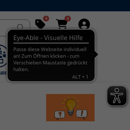
0
0
Merkliste
Warenkorb
Anmelden
ruppe