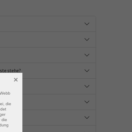
iste stehe?
×
m Webb
ei, die
ndet
ger
 die
ndung