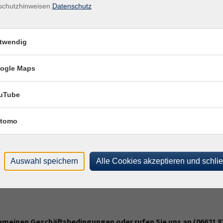
schutzhinweisen.
Datenschutz
twendig
ngen statt?
ogle Maps
uTube
heinigung?
tomo
it Behinderung geeignet?
Auswahl speichern
Alle Cookies akzeptieren und schli
emeinen Geschäftsbedingungen oder rufen Sie uns an (06621 87