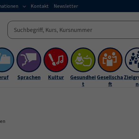
mationen
Kontakt
Newsletter
s"
or "Service"
Submenu for "Informationen"
eruf
Sprachen
Kultur
Gesundhei
Gesellscha
Zielg
t
ft
n
gen