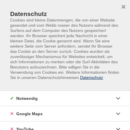
Skip to main content
Skip to page footer
×
0
0
Datenschutz
Cookies sind kleine Datenmengen, die von einer Website
gesendet und vom Webb rowser des Nutzers während des
Surfens auf dem Computer des Nutzers gespeichert
werden. Ihr Browser speichert jede Nachricht in einer
kleinen Datei, die Cookie genannt wird. Wenn Sie eine
weitere Seite vom Server anfordern, sendet Ihr Browser
das Cookie an den Server zurück. Cookies wurden als
zuverlässiger Mechanismus für Websites entwickelt, um
sich Informationen zu merken oder die Surf-Aktivitäten des
Sprachen
Spanisch
Benutzers aufzuzeichnen. Bitte willigen Sie in die
Verwendung von Cookies ein. Weitere Informationen finden
Spanisch - Grundstufe A1.2
Sie in unseren Datenschutzhinweisen.
Datenschutz
¡Bienvenido! Tauchen Sie ein in die faszinierende Welt
der spanischen Sprache und Kultur! Unsere
Spanischkurse bieten Ihnen nicht nur die Möglichkeit,
Notwendig
die Sprache zu erlernen, sondern auch eine Reise in die
vielfältigen Traditionen und Geschichten der
Google Maps
spanischsprachigen Welt zu unternehmen. Ob Sie
gerade erst anfangen oder Ihre Sprachkenntnisse
YouTube