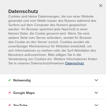
Skip to main content
Skip to page footer
×
0
0
Datenschutz
Cookies sind kleine Datenmengen, die von einer Website
gesendet und vom Webb rowser des Nutzers während des
Surfens auf dem Computer des Nutzers gespeichert
werden. Ihr Browser speichert jede Nachricht in einer
kleinen Datei, die Cookie genannt wird. Wenn Sie eine
weitere Seite vom Server anfordern, sendet Ihr Browser
das Cookie an den Server zurück. Cookies wurden als
zuverlässiger Mechanismus für Websites entwickelt, um
sich Informationen zu merken oder die Surf-Aktivitäten des
Sprachen
Spanisch
Benutzers aufzuzeichnen. Bitte willigen Sie in die
Verwendung von Cookies ein. Weitere Informationen finden
Bildungsurlaub: Spanisch - Grundstufe
Sie in unseren Datenschutzhinweisen.
Datenschutz
A1
Keine Vorkenntnisse erforderlich
Notwendig
In diesem Bildungsurlaub können Sie erste
Spanischkenntnisse erwerben oder ihre
Google Maps
Grundkenntnisse auffrischen. Sie trainieren
alltagsnahe Gesprächssituationen und bauen einen
YouTube