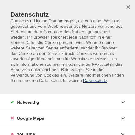
Skip to main content
Skip to page footer
×
0
0
Datenschutz
Cookies sind kleine Datenmengen, die von einer Website
gesendet und vom Webb rowser des Nutzers während des
Surfens auf dem Computer des Nutzers gespeichert
werden. Ihr Browser speichert jede Nachricht in einer
kleinen Datei, die Cookie genannt wird. Wenn Sie eine
weitere Seite vom Server anfordern, sendet Ihr Browser
das Cookie an den Server zurück. Cookies wurden als
zuverlässiger Mechanismus für Websites entwickelt, um
sich Informationen zu merken oder die Surf-Aktivitäten des
Sprachen
Benutzers aufzuzeichnen. Bitte willigen Sie in die
Verwendung von Cookies ein. Weitere Informationen finden
Lernen mit Leichtigkeit - Deutsch ganz
Sie in unseren Datenschutzhinweisen.
Datenschutz
natürlich
Egal ob Arbeit, Behördengang, Einkauf oder
Freizeitaktivität - das Verstehen der deutschen
Notwendig
Sprache ist der Schlüssel für ein selbstbestimmtes
Leben in Deutschland und hilft dabei, sich mit seinen
Google Maps
Mitmenschen auszutauschen, Kontakte zu knüpfen
und am gesellschaftlichen Leben teilzuhaben. Darüber
YouTube