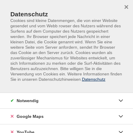
Skip to main content
Skip to page footer
×
0
0
Datenschutz
Cookies sind kleine Datenmengen, die von einer Website
gesendet und vom Webb rowser des Nutzers während des
Surfens auf dem Computer des Nutzers gespeichert
werden. Ihr Browser speichert jede Nachricht in einer
kleinen Datei, die Cookie genannt wird. Wenn Sie eine
weitere Seite vom Server anfordern, sendet Ihr Browser
das Cookie an den Server zurück. Cookies wurden als
zuverlässiger Mechanismus für Websites entwickelt, um
sich Informationen zu merken oder die Surf-Aktivitäten des
Sprachen
Benutzers aufzuzeichnen. Bitte willigen Sie in die
Verwendung von Cookies ein. Weitere Informationen finden
Englisch - Mittelstufe B1.1
Sie in unseren Datenschutzhinweisen.
Datenschutz
Heutzutage ist es keine Frage mehr, ob man Englisch
spricht, sondern lediglich, wie gut. Englisch zählt zu
den wichtigsten Weltsprachen und wird von über 1,5
Notwendig
Milliarden Menschen weltweit genutzt. Es ist die
gemeinsame Sprache in internationalen Beziehungen,
Google Maps
Wirtschaft, Wissenschaft und Kultur. Zahlreiche
Begriffe haben sich längst in unseren täglichen
YouTube