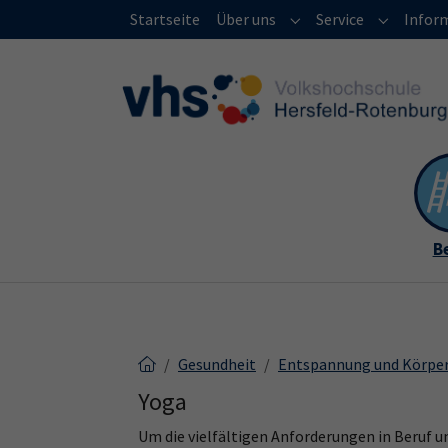
Skip to main content
Skip to page footer
Startseite
Über uns
Service
Infor
Submenu for "Über un
Submenu f
B
Gesundheit
Entspannung und Körpe
Yoga
Um die vielfältigen Anforderungen in Beruf un