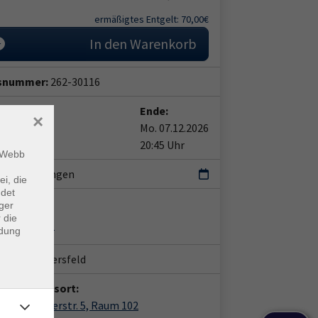
ermäßigtes Entgelt: 70,00€
In den Warenkorb
snummer:
262-30116
t:
Ende:
×
07.09.2026
Mo. 07.12.2026
5 Uhr
20:45 Uhr
m Webb
eranstaltungen
ei, die
ndet
leitung:
ger
 die
anne Scholz
ndung
ort:
Bad Hersfeld
anstaltungsort:
 Leinenweberstr. 5, Raum 102