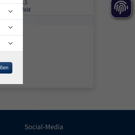
enweberstr. 5
1 Bad Hersfeld
eßen
Social-Media