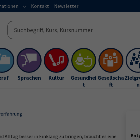
mationen
Kontakt
Newsletter
s"
or "Service"
Submenu for "Informationen"
eruf
Sprachen
Kultur
Gesundhei
Gesellscha
Zielg
t
ft
n
rerfahrung
Entg
d Alltag besser in Einklang zu bringen, braucht es eine