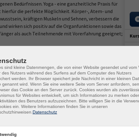
nen Bedürfnissen. Yoga - eine ganzheitliche Praxis für
 hierfür die perfekte Möglichkeit. Körper-, Atem- und
sstsein, kräftigen Muskeln und Sehnen, verbessern die
nd wirken sich positiv auf die Organfunktionen sowie das
nfänger als auch Teilnehmende mit Vorerfahrung geeignet;
Kur
Star
Mo. 
enschutz
kmatte, Decke und Handtuch
19:1
es sind kleine Datenmengen, die von einer Website gesendet und vo
r des Nutzers während des Surfens auf dem Computer des Nutzers
12 V
chert werden. Ihr Browser speichert jede Nachricht in einer kleinen Dat
 genannt wird. Wenn Sie eine weitere Seite vom Server anfordern, se
Ort / Raum
Kurs
owser das Cookie an den Server zurück. Cookies wurden als zuverlässi
ismus für Websites entwickelt, um sich Informationen zu merken oder
Sus
Uhr
ktivitäten des Benutzers aufzuzeichnen. Bitte willigen Sie in die Verwe
okies ein. Weitere Informationen finden Sie in unseren
schutzhinweisen.
Datenschutz
Kurs
Uhr
Ver
Uhr
vhs,
twendig
Uhr