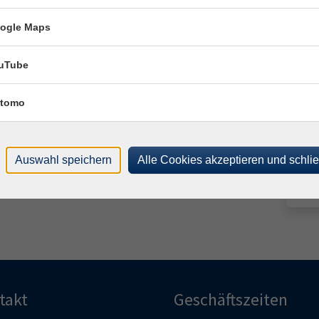
Lein
3625
ogle Maps
Uhr
Uhr
uTube
Uhr
tomo
Uhr
Uhr
Auswahl speichern
Alle Cookies akzeptieren und schli
Uhr
takt
Geschäftszeiten