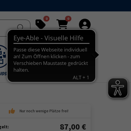
0
0
Merkliste
Warenkorb
Anmelden
ruppe
87,00
€
elt: