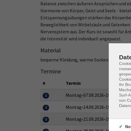
Balance zwischen äußeren Ansprüchen und eige
Harmonie von Körper, Geist und Seele - bietet
Entspannungsübungen stärken das Körperbewu
Beweglichkeit von Wirbelsäule und Gelenken u
Nervensystem aus. Der Kurs ist sowohl für A
die Intensität wird individuell angepasst.
Material
Dat
bequeme Kleidung, warme Socken, Gymnasti
Cooki
rowse
Termine
gespei
Cookie
#
Termin
Ihr Br
Mechan
Montag
•
07.09.2026
•
19:15–20:45 
Surf-A
1
von Co
Daten
Montag
•
14.09.2026
•
19:15–20:45 
2
Montag
•
21.09.2026
•
19:15–20:45 
3
No
Montag
•
28.09.2026
•
19:15–20:45 