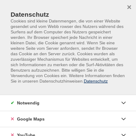
Skip to main content
Skip to page footer
×
0
0
Datenschutz
Cookies sind kleine Datenmengen, die von einer Website
gesendet und vom Webb rowser des Nutzers während des
Surfens auf dem Computer des Nutzers gespeichert
werden. Ihr Browser speichert jede Nachricht in einer
kleinen Datei, die Cookie genannt wird. Wenn Sie eine
weitere Seite vom Server anfordern, sendet Ihr Browser
das Cookie an den Server zurück. Cookies wurden als
zuverlässiger Mechanismus für Websites entwickelt, um
sich Informationen zu merken oder die Surf-Aktivitäten des
Beruf und Karriere
Smartphone und Tablet
Benutzers aufzuzeichnen. Bitte willigen Sie in die
Verwendung von Cookies ein. Weitere Informationen finden
iPhone und iPad
Sie in unseren Datenschutzhinweisen.
Datenschutz
Grundlagen und Bedienung
Teilnahmevoraussetzung: Keine
Notwendig
Sie besitzen ein iPhone oder iPad, fühlen sich bei der
Nutzung aber noch unsicher und verwenden Ihr Gerät
Google Maps
bisher hauptsächlich zum Telefonieren oder Surfen im
Internet? In diesem Kurs lernen Sie das Gerät und
YouTube