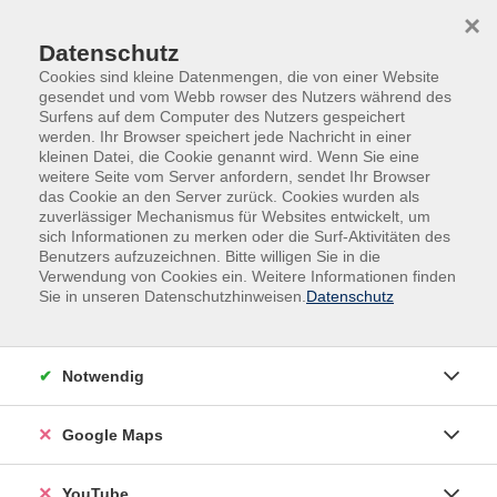
Skip to main content
Skip to page footer
×
0
0
Datenschutz
Cookies sind kleine Datenmengen, die von einer Website
gesendet und vom Webb rowser des Nutzers während des
Surfens auf dem Computer des Nutzers gespeichert
werden. Ihr Browser speichert jede Nachricht in einer
kleinen Datei, die Cookie genannt wird. Wenn Sie eine
weitere Seite vom Server anfordern, sendet Ihr Browser
das Cookie an den Server zurück. Cookies wurden als
zuverlässiger Mechanismus für Websites entwickelt, um
sich Informationen zu merken oder die Surf-Aktivitäten des
Beruf und Karriere
Smartphone und Tablet
Benutzers aufzuzeichnen. Bitte willigen Sie in die
Verwendung von Cookies ein. Weitere Informationen finden
Digital.Ecke Kursangebot
Sie in unseren Datenschutzhinweisen.
Datenschutz
Material
Laptop und/oder Smartphone mit Ladekabel
Notwendig
Google Maps
YouTube