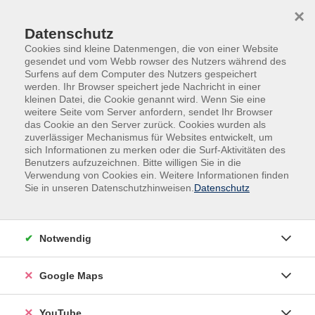
Skip to main content
Skip to page footer
×
0
0
Datenschutz
Cookies sind kleine Datenmengen, die von einer Website
gesendet und vom Webb rowser des Nutzers während des
Surfens auf dem Computer des Nutzers gespeichert
werden. Ihr Browser speichert jede Nachricht in einer
kleinen Datei, die Cookie genannt wird. Wenn Sie eine
weitere Seite vom Server anfordern, sendet Ihr Browser
das Cookie an den Server zurück. Cookies wurden als
zuverlässiger Mechanismus für Websites entwickelt, um
sich Informationen zu merken oder die Surf-Aktivitäten des
Beruf und Karriere
Smartphone und Tablet
Benutzers aufzuzeichnen. Bitte willigen Sie in die
Verwendung von Cookies ein. Weitere Informationen finden
Digital.Ecke Kursangebot
Sie in unseren Datenschutzhinweisen.
Datenschutz
Material
Laptop und/oder Smartphone mit Ladekabel
Notwendig
Google Maps
YouTube