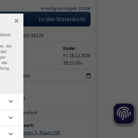
ermäßigtes Entgelt: 19,00€
In den Warenkorb
×
snummer:
262-50129
m Webb
ei, die
t:
Ende:
ndet
04.12.2026
Fr. 18.12.2026
ger
0 Uhr
18:15 Uhr
 die
ndung
ranstaltungen
leitung:
sten Jaunich
ort:
Bad Hersfeld
anstaltungsort:
 Leinenweberstr. 5, Raum 109