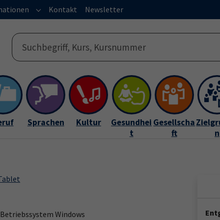
mationen
Kontakt
Newsletter
s"
or "Service"
Submenu for "Informationen"
eruf
Sprachen
Kultur
Gesundhei
Gesellscha
Zielg
t
ft
n
Tablet
Entg
 Betriebssystem Windows