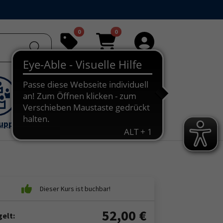
0
0
Merkliste
Warenkorb
Anmelden
ruppe
52,00
€
elt: