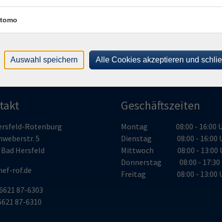
Lein
r
3625
tomo
Auswahl speichern
Alle Cookies akzeptieren und schli
takt
Geschäftszeiten
ersfeld-Rotenburg
Montag 08:00 - 16:00 U
nweberstr. 5
Dienstag 08:00 - 16:00 
 Bad Hersfeld
Mittwoch 08:00 - 13:00 
Donnerstag 08:00 - 17:30 
ef-rof.de
Freitag 08:00 - 13:00 
06621 87-6303
06621 87-6310