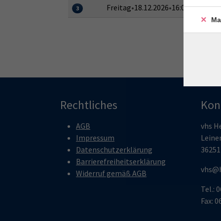
Freitag
•
18.12.2026
•
16:00–18:15 Uh
3
Ma
Rechtliches
Kon
AGB
vhs H
Impressum
Leine
Datenschutzerklärung
36251
Barrierefreiheitserklärung
vhs@h
Widerruf gemäß AGB
Tel.: 
Fax: 