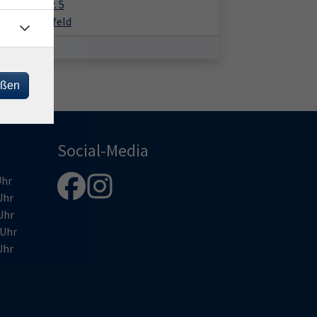
enweberstr. 5
1 Bad Hersfeld
eßen
Social-Media
hr
Uhr
Uhr
Uhr
Uhr