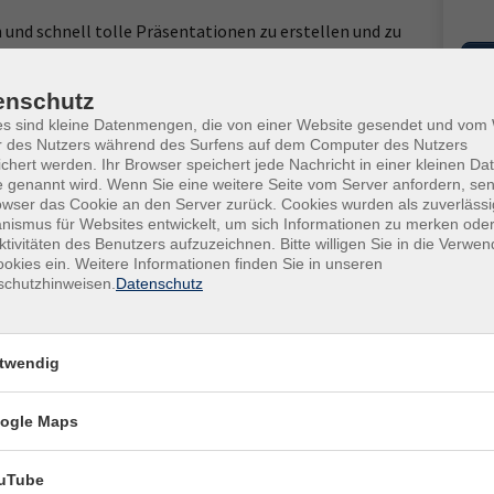
 und schnell tolle Präsentationen zu erstellen und zu
eroberfläche und lernen Sie die wichtigsten Funktionen
ahl von Farben und Schriften und der wirkungsvolle Einsatz
enschutz
eil des Kurses wie das Präsentieren und Visualisieren mit
Kur
es sind kleine Datenmengen, die von einer Website gesendet und vo
ren und Teilen ihrer Präsentation.
r des Nutzers während des Surfens auf dem Computer des Nutzers
chert werden. Ihr Browser speichert jede Nachricht in einer kleinen Dat
Star
und Kabel mit. Für die Teilnahme müssen Sie sich vor dem
 genannt wird. Wenn Sie eine weitere Seite vom Server anfordern, se
Fr. 
owser das Cookie an den Server zurück. Cookies wurden als zuverlässi
16:0
ismus für Websites entwickelt, um sich Informationen zu merken oder
ktivitäten des Benutzers aufzuzeichnen. Bitte willigen Sie in die Verwe
okies ein. Weitere Informationen finden Sie in unseren
3 Ve
schutzhinweisen.
Datenschutz
lbst zu nutzen, müssen Sie sich vor dem Kurs registrieren
Kurs
Tor
twendig
Ort / Raum
Kurs
r
ogle Maps
Ver
r
vhs,
uTube