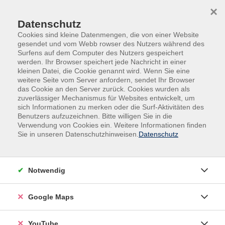
Skip to main content
Skip to page footer
×
0
0
Datenschutz
Cookies sind kleine Datenmengen, die von einer Website
gesendet und vom Webb rowser des Nutzers während des
Surfens auf dem Computer des Nutzers gespeichert
werden. Ihr Browser speichert jede Nachricht in einer
kleinen Datei, die Cookie genannt wird. Wenn Sie eine
weitere Seite vom Server anfordern, sendet Ihr Browser
das Cookie an den Server zurück. Cookies wurden als
zuverlässiger Mechanismus für Websites entwickelt, um
sich Informationen zu merken oder die Surf-Aktivitäten des
Beruf und Karriere
Bildungsurlaub
Benutzers aufzuzeichnen. Bitte willigen Sie in die
Verwendung von Cookies ein. Weitere Informationen finden
Bildungsurlaub: Spanisch - Grundstufe
Sie in unseren Datenschutzhinweisen.
Datenschutz
A1
Keine Vorkenntnisse erforderlich
Notwendig
In diesem Bildungsurlaub können Sie erste
Spanischkenntnisse erwerben oder ihre
Google Maps
Grundkenntnisse auffrischen. Sie trainieren
alltagsnahe Gesprächssituationen und bauen einen
YouTube