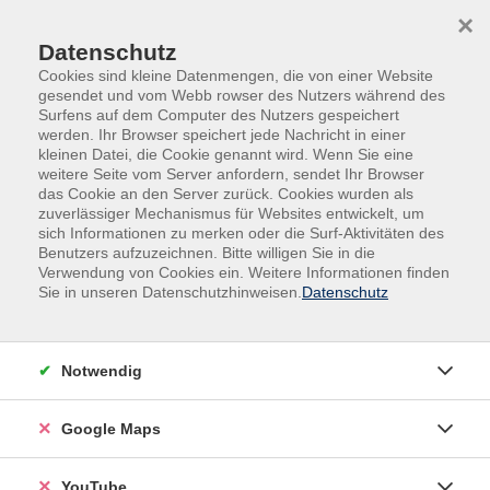
Skip to main content
Skip to page footer
×
0
0
Datenschutz
Cookies sind kleine Datenmengen, die von einer Website
gesendet und vom Webb rowser des Nutzers während des
Surfens auf dem Computer des Nutzers gespeichert
werden. Ihr Browser speichert jede Nachricht in einer
kleinen Datei, die Cookie genannt wird. Wenn Sie eine
weitere Seite vom Server anfordern, sendet Ihr Browser
das Cookie an den Server zurück. Cookies wurden als
zuverlässiger Mechanismus für Websites entwickelt, um
sich Informationen zu merken oder die Surf-Aktivitäten des
Spezial
Veranstaltungen für Kursleitungen
Benutzers aufzuzeichnen. Bitte willigen Sie in die
Verwendung von Cookies ein. Weitere Informationen finden
Technikeinweisung für Kursleitungen:
Sie in unseren Datenschutzhinweisen.
Datenschutz
Einführung Digitale Tafel
In der Technikeinweisung erfolgt eine Einführung in
den Umgang mit Digitalen Tafeln für die
Notwendig
Unterrichtsgestaltung. Die Teilnehmenden sollen in
die Lage versetzt werden, Digitale Tafeln
Google Maps
handlungssicher bedienen zu können, um sie aktiv in
das Unterrichtsgeschehen zu integrieren.
YouTube