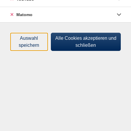
Sollte der Kurs schon ausgebucht sein, bitte dennoch
auf der Warteliste anmelden. Wir werden dann weitere
Matomo
Unterweisungen anbieten.
Material
Auswahl
Alle Cookies akzeptieren und
-
speichern
schließen
Entgeltfrei
In den Warenkorb
Kursnummer:
262-M50001
Start:
Ende:
Do. 20.08.2026
Do. 20.08.2026