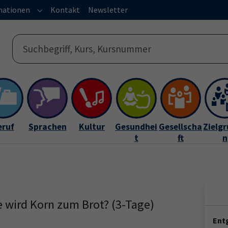
mationen
Kontakt
Newsletter
s"
or "Service"
Submenu for "Informationen"
eruf
Sprachen
Kultur
Gesundhei
Gesellscha
Zielg
t
ft
n
e wird Korn zum Brot? (3-Tage)
Entg