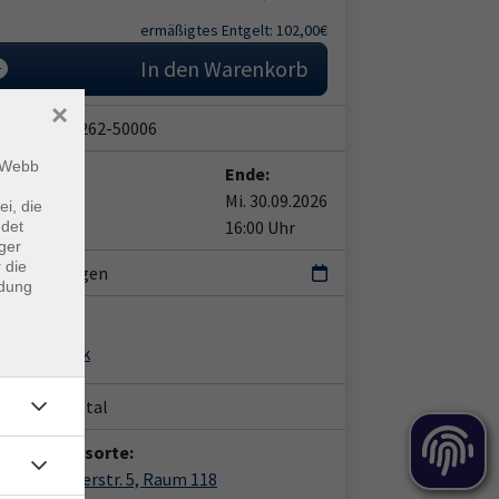
ermäßigtes Entgelt: 102,00€
In den Warenkorb
×
snummer:
262-50006
m Webb
t:
Ende:
28.09.2026
Mi. 30.09.2026
ei, die
0 Uhr
16:00 Uhr
ndet
ger
 die
ranstaltungen
ndung
leitung:
stian Streck
ort:
Haunetal
anstaltungsorte:
 Leinenweberstr. 5, Raum 118