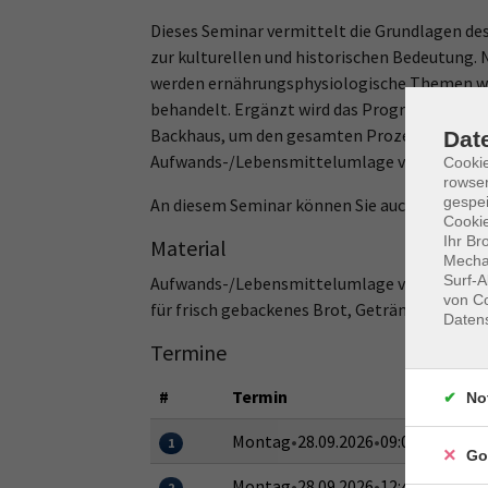
Dieses Seminar vermittelt die Grundlagen de
zur kulturellen und historischen Bedeutung.
werden ernährungsphysiologische Themen wie
behandelt. Ergänzt wird das Programm durch 
Backhaus, um den gesamten Prozess vom Kor
Dat
Aufwands-/Lebensmittelumlage von ca. 25 € is
Cooki
rowse
gespei
An diesem Seminar können Sie auch teilnehme
Cookie
Ihr Br
Material
Mechan
Surf-A
Aufwands-/Lebensmittelumlage von ca. 25 €, 
von Co
für frisch gebackenes Brot, Getränke für den
Daten
Termine
#
Termin
No
Montag
•
28.09.2026
•
09:00–12:15 Uh
1
Go
Montag
•
28.09.2026
•
12:45–16:00 Uh
2