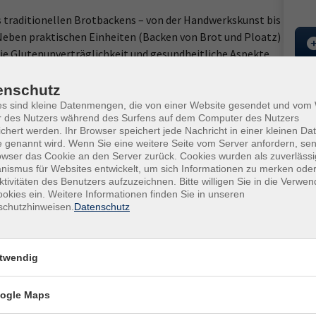
s traditionellen Brotbackens – von der Handwerkskunst bis
 Neben praktischen Einheiten (Backen von Brot und Ploatz)
 Glutenunverträglichkeit und gesundheitliche Aspekte
Exkursionen zu einer Mühle und einem historischen
Kur
n zum Brot erlebbar zu machen. Eine
enschutz
t direkt an die Kursleitung zu zahlen.
es sind kleine Datenmengen, die von einer Website gesendet und vo
Star
r des Nutzers während des Surfens auf dem Computer des Nutzers
Mo. 
chert werden. Ihr Browser speichert jede Nachricht in einer kleinen Dat
n, wenn Sie keinen Anspruch auf Bildungsurlaub haben.
09:0
 genannt wird. Wenn Sie eine weitere Seite vom Server anfordern, se
owser das Cookie an den Server zurück. Cookies wurden als zuverlässi
ismus für Websites entwickelt, um sich Informationen zu merken oder
3 Ve
ktivitäten des Benutzers aufzuzeichnen. Bitte willigen Sie in die Verwe
Schürze, handfeste Topflappen, Gefäß für Sauerteig, Korb
okies ein. Weitere Informationen finden Sie in unseren
 Eigenbedarf
Kurs
schutzhinweisen.
Datenschutz
Chri
Ort / Raum
Kurs
twendig
r
Ver
ogle Maps
vhs,
r