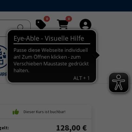
0
0
Merkliste
Warenkorb
Anmelden
ruppe
128,00
€
elt: