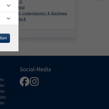
enweberstr. 5
1 Bad Hersfeld
annspiegel, Lindenbachstr. 8, Backhaus
denbachstraße 8
66 Haunetal
eßen
Social-Media
hr
Uhr
Uhr
Uhr
Uhr