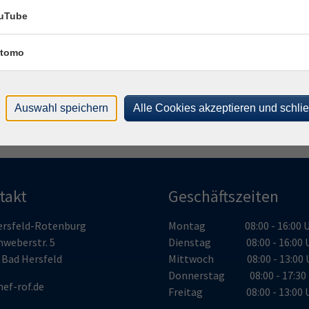
Lein
uTube
3625
Uhr
Herm
Lin
tomo
Uhr
361
Auswahl speichern
Alle Cookies akzeptieren und schli
takt
Geschäftszeiten
ersfeld-Rotenburg
Montag 08:00 - 16:00 U
nweberstr. 5
Dienstag 08:00 - 16:00 
 Bad Hersfeld
Mittwoch 08:00 - 13:00 
Donnerstag 08:00 - 17:30 
ef-rof.de
Freitag 08:00 - 13:00 