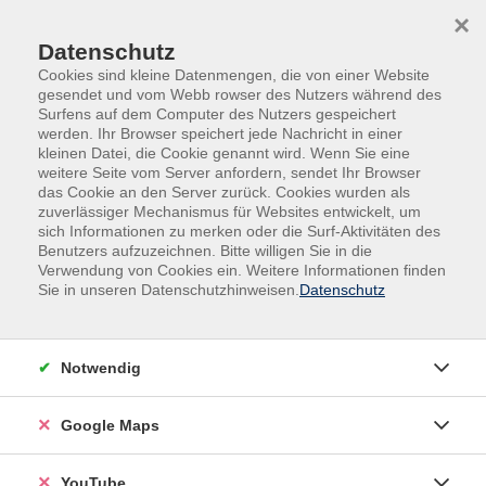
Skip to main content
Skip to page footer
×
0
0
Datenschutz
Cookies sind kleine Datenmengen, die von einer Website
gesendet und vom Webb rowser des Nutzers während des
Surfens auf dem Computer des Nutzers gespeichert
werden. Ihr Browser speichert jede Nachricht in einer
kleinen Datei, die Cookie genannt wird. Wenn Sie eine
weitere Seite vom Server anfordern, sendet Ihr Browser
das Cookie an den Server zurück. Cookies wurden als
zuverlässiger Mechanismus für Websites entwickelt, um
sich Informationen zu merken oder die Surf-Aktivitäten des
Sprachen
Englisch für den Beruf
Benutzers aufzuzeichnen. Bitte willigen Sie in die
Verwendung von Cookies ein. Weitere Informationen finden
Englisch für den Beruf
Sie in unseren Datenschutzhinweisen.
Datenschutz
Filter
Notwendig
Wochentage
Google Maps
Tageszeiten
YouTube