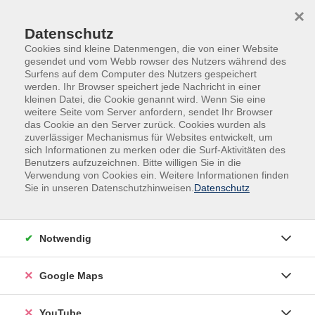
Skip to main content
Skip to page footer
×
0
0
Datenschutz
Cookies sind kleine Datenmengen, die von einer Website
gesendet und vom Webb rowser des Nutzers während des
Surfens auf dem Computer des Nutzers gespeichert
werden. Ihr Browser speichert jede Nachricht in einer
kleinen Datei, die Cookie genannt wird. Wenn Sie eine
weitere Seite vom Server anfordern, sendet Ihr Browser
das Cookie an den Server zurück. Cookies wurden als
zuverlässiger Mechanismus für Websites entwickelt, um
sich Informationen zu merken oder die Surf-Aktivitäten des
Beruf und Karriere
PC-Technik
Benutzers aufzuzeichnen. Bitte willigen Sie in die
Verwendung von Cookies ein. Weitere Informationen finden
PC-Technik
Sie in unseren Datenschutzhinweisen.
Datenschutz
Filter
Notwendig
Wochentage
Google Maps
Tageszeiten
YouTube