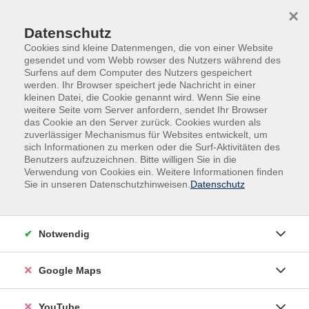
Skip to main content
Skip to page footer
×
0
0
Datenschutz
Cookies sind kleine Datenmengen, die von einer Website
gesendet und vom Webb rowser des Nutzers während des
Surfens auf dem Computer des Nutzers gespeichert
werden. Ihr Browser speichert jede Nachricht in einer
kleinen Datei, die Cookie genannt wird. Wenn Sie eine
weitere Seite vom Server anfordern, sendet Ihr Browser
das Cookie an den Server zurück. Cookies wurden als
zuverlässiger Mechanismus für Websites entwickelt, um
sich Informationen zu merken oder die Surf-Aktivitäten des
Benutzers aufzuzeichnen. Bitte willigen Sie in die
Verwendung von Cookies ein. Weitere Informationen finden
Sie in unseren Datenschutzhinweisen.
Datenschutz
404 Fehler
Ups...Seite nicht
Notwendig
gefunden
Google Maps
YouTube