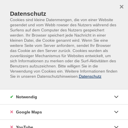
Skip to main content
Skip to page footer
×
Kurseinladung künftig per E-Mail
Datenschutz
Cookies sind kleine Datenmengen, die von einer Website
Die Einladungen zu unseren Veranstaltungen
gesendet und vom Webb rowser des Nutzers während des
erhalten Sie künftig nicht mehr mit der Post,
Surfens auf dem Computer des Nutzers gespeichert
werden. Ihr Browser speichert jede Nachricht in einer
sondern bequem und schnell per E-Mail. Somit
kleinen Datei, die Cookie genannt wird. Wenn Sie eine
schonen wir nicht nur wertvolle Ressourcen und
weitere Seite vom Server anfordern, sendet Ihr Browser
leisten einen Beitrag zum Klimaschutz, sondern
das Cookie an den Server zurück. Cookies wurden als
zuverlässiger Mechanismus für Websites entwickelt, um
erreichen Sie noch schneller als bisher!
sich Informationen zu merken oder die Surf-Aktivitäten des
Benutzers aufzuzeichnen. Bitte willigen Sie in die
Bitte geben Sie deswegen bei Anmeldungen
Verwendung von Cookies ein. Weitere Informationen finden
zu unseren Veranstaltungen immer eine
Sie in unseren Datenschutzhinweisen.
Datenschutz
gültige E-Mail-Adresse an. Dies gilt auch,
wenn Sie sich nicht online über unsere
Homepage anmelden.
Notwendig
Google Maps
YouTube