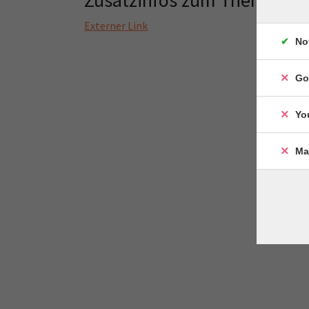
Zusatzinfos zum Thema
Externer Link
No
Go
Yo
Ma