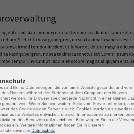
Büroverwaltung
ing elitr, sed diam nonumy eirmod tempor invidunt ut labore et d
ea rebum. Stet clita kasd gubergren, no sea takimata sanctus est
 nonumy eirmod tempor invidunt ut labore et dolore magna aliquya
 clita kasd gubergren, no sea takimata sanctus est Lorem ipsum do
irmod tempor invidunt ut labore et dolore magna aliquyam erat, s
 gubergren, no sea takimata sanctus est Lorem ipsum dolor sit ame
ulputate velit esse molestie consequat, vel illum dolore eu feugiat 
enschutz
il delenit augue duis dolore te feugait nulla facilisi. Lorem ipsum 
es sind kleine Datenmengen, die von einer Website gesendet und vo
r des Nutzers während des Surfens auf dem Computer des Nutzers
et dolore magna aliquam erat volutpat.
chert werden. Ihr Browser speichert jede Nachricht in einer kleinen Dat
 genannt wird. Wenn Sie eine weitere Seite vom Server anfordern, se
tion congue nihil imperdiet doming id quod mazim placerat facer
owser das Cookie an den Server zurück. Cookies wurden als zuverlässi
 nibh euismod tincidunt ut laoreet dolore magna aliquam erat vol
ismus für Websites entwickelt, um sich Informationen zu merken oder
ktivitäten des Benutzers aufzuzeichnen. Bitte willigen Sie in die Verwe
rtis nisl ut aliquip ex ea commodo
okies ein. Weitere Informationen finden Sie in unseren
schutzhinweisen.
Datenschutz